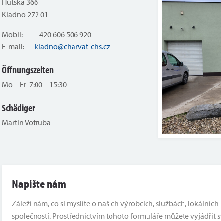
Huťská 366
Kladno 272 01
Mobil: +420 606 506 920
E-mail:
kladno@charvat-chs.cz
Öffnungszeiten
Mo – Fr 7:00 – 15:30
Schädiger
Martin Votruba
Napište nám
Záleží nám, co si myslíte o našich výrobcích, službách, lokální
společností. Prostřednictvím tohoto formuláře můžete vyjádřit s