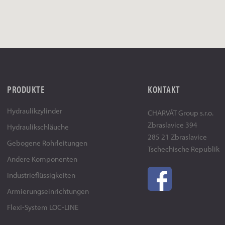
PRODUKTE
KONTAKT
Hydraulikzylinder
CHARVÁT Group s.r.o.
Zbraslavice 394
Hydraulikschläuche
285 21 Zbraslavice
Gebogene Rohrleitungen
Tschechische Republik
Andere Komponenten
Industrieflüssigkeiten
Armierungseinrichtungen
Flexi-System LOC-LINE