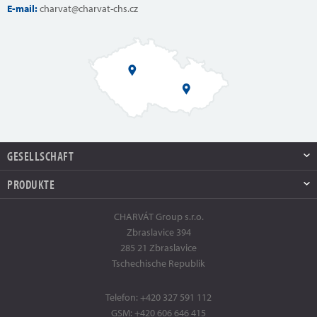
E-mail:
charvat@charvat-chs.cz
GESELLSCHAFT
PRODUKTE
CHARVÁT Group s.r.o.
Zbraslavice 394
285 21 Zbraslavice
Tschechische Republik
Telefon:
+420 327 591 112
GSM:
+420 606 646 415