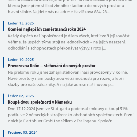
kterou jsme přemístili od zimního stadionu do nových prostor u
hlavní silnice. Najdete nás na adrese Havlíčkova 884, 28...
Leden 13, 2025
Ocenění nejlepších zaměstnanců roku 2024
Každý úspěch naší společnosti je dílem všech, kteří tvoří její součást.
Věříme, že úspěch týmu stojí na jednotlivcích – na jejich nasazení,
odhodlání a schopnostech překonávat výzvy. Proto j...
Leden 10, 2025
Provozovna Kolín – stěhování do nových prostor
Na přelomu roku jsme zahájili stěhování naší provozovny v Kolíně.
Nové prostory nám poskytnou větší možnosti pro rozvoj a lepší
služby pro naše zákazníky. A na jaké adrese naši novou p...
Leden 06, 2025
Koupě dvou společností v Německu
Dne 17.12.2024 jsem ve Stuttgartu podepsal smlouvy o koupi 51%
podílu ve 2 německých strojírensko-obchodních společnostech. První
z nich je Fierthbuer GmbH se sídlem v Esslingenu. Společn...
Prosinec 03, 2024