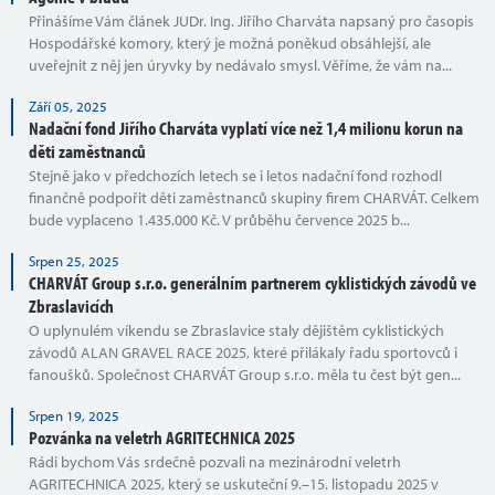
Přinášíme Vám článek JUDr. Ing. Jiřího Charváta napsaný pro časopis
Hospodářské komory, který je možná poněkud obsáhlejší, ale
uveřejnit z něj jen úryvky by nedávalo smysl. Věříme, že vám na...
Září 05, 2025
Nadační fond Jiřího Charváta vyplatí více než 1,4 milionu korun na
děti zaměstnanců
Stejně jako v předchozích letech se i letos nadační fond rozhodl
finančně podpořit děti zaměstnanců skupiny firem CHARVÁT. Celkem
bude vyplaceno 1.435.000 Kč. V průběhu července 2025 b...
Srpen 25, 2025
CHARVÁT Group s.r.o. generálním partnerem cyklistických závodů ve
Zbraslavicích
O uplynulém víkendu se Zbraslavice staly dějištěm cyklistických
závodů ALAN GRAVEL RACE 2025, které přilákaly řadu sportovců i
fanoušků. Společnost CHARVÁT Group s.r.o. měla tu čest být gen...
Srpen 19, 2025
Pozvánka na veletrh AGRITECHNICA 2025
Rádi bychom Vás srdečně pozvali na mezinárodní veletrh
AGRITECHNICA 2025, který se uskuteční 9.–15. listopadu 2025 v