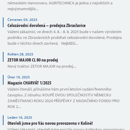
německém Hannoveru. AGRITECHNICA je jedna z největších a
nejvýznamnějšíc...
Červenec 03, 2025
Celozávodní dovolená – prodejna Zbraslavice
Vážení zákazníci, ve dnech 4. 8. - 8. 8. 2025 bude v našem výrobním
podniku ve Zbraslavicích probíhat celozávodní dovolená. Prodejna
bude v těchto dnech zavřená. Nejbližší...
Květen 28, 2025
ZETOR MAJOR CL 80 na prodej
Nový traktor ZETOR MAJOR na prodej....
Únor 10, 2025
Magazín CHARVÁT 1/2025
Vážení čtenáři, přinášíme Vám první letošní vydání firemního
časopisu. Z obsahu: KOUPĚ DVOU SPOLEČNOSTÍ V NĚMECKU
ZAMĚSTNANCI ROKU 2024 PŘÍSPĚVKY Z NADAČNÍHO FONDU PRO
ROK 2...
Leden 16, 2025
Otevřeli jsme pro Vás novou provozovnu v Kolíně!
Vážení zákazníci, otevřeli jsme pro Vás novou kolínskou provozovnu,