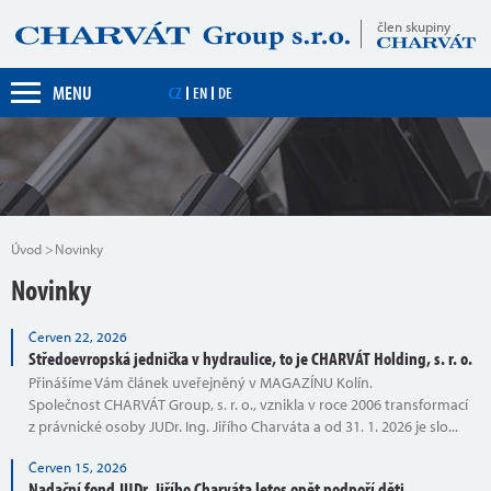
člen skupiny
MENU
CZ
EN
DE
Úvod
Novinky
Novinky
Červen 22, 2026
Středoevropská jednička v hydraulice, to je CHARVÁT Holding, s. r. o.
Přinášíme Vám článek uveřejněný v MAGAZÍNU Kolín.
Společnost CHARVÁT Group, s. r. o., vznikla v roce 2006 transformací
z právnické osoby JUDr. Ing. Jiřího Charváta a od 31. 1. 2026 je slo...
Červen 15, 2026
Nadační fond JUDr. Jiřího Charváta letos opět podpoří děti