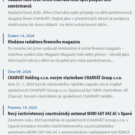
zaměstnanců
Nadační fond JUDr. Jiřího Charváta opět přispěje na děti zaměstnanců
skupiny firem CHARVÁT. Stejně jako v předchozích letech je podpora
směřována do dvou oblastí - na letní volnočasové aktiv...
Duben 14, 2026
Hledáme redaktora firemního magazínu
Po mnoho let jsme vydávali minimálně 4 ročně firemní magazín –
všechna vydání zde: Magazín Magazín měl velký přínos – sloužil jako
informační zdroj o dění ve skupině pro naše zaměstnance...
Únor 09, 2026
CHARVÁT Holding s.r.o. novým vlastníkem CHARVÁT Group s.r.o.
Dne 31. 1. 2026 byl do obchodního rejstříku zapsán nový majitel
společnosti CHARVÁT Group s.r.o. Doposud byl 100% vlastníkem Jiří
Charvát. Novým vlastníkem je společnost CHARVÁT Holdin...
Prosinec 19, 2025
Nový šestivřetenový soustružnický automat MORI-SAY 642 AC v Opavě
Závěrem roku 2025 proběhla ve společnosti CHARVÁT Group s.r.o. v
Opavě instalace nového šestivřetenového soustružnického
automatu MORI-SAY 642 AC s automatickým nakladačem tyčí IEMCA