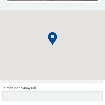
Napište nám
Záleží nám, co si myslíte o našich výrobcích, službách, lokálních
provozovnách a zkušenostech s naší společností. Prostřednictvím
tohoto formuláře můžete vyjádřit svůj názor/zaslat podnět, který
Nahrávám mapu...
bude předán vedení společnosti. Předem děkujeme za vyplnění,
vaše připomínky nám pomohou zlepšit naše služby a komunikaci se
zákazníky.
Jméno (nepovinný údaj)
Telefon (nepovinný údaj)