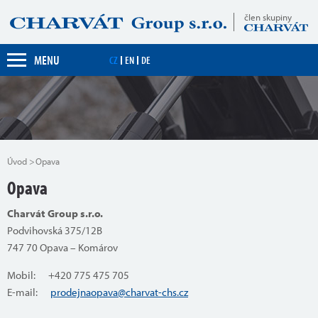
člen skupiny
MENU
CZ
EN
DE
Úvod
Opava
Opava
Charvát Group s.r.o.
Podvihovská 375/12B
747 70 Opava – Komárov
Mobil: +420 775 475 705
E-mail:
prodejnaopava@charvat-chs.cz