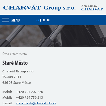
člen skupiny
MENU
CZ
EN
DE
Úvod
Staré Město
Staré Město
Charvát Group s.r.o.
Tovární 2011
686 03 Staré Město
Mobil: +420 724 207 220
Mobil: +420 724 759 213
E-mail:
staremesto@charvat-chs.cz