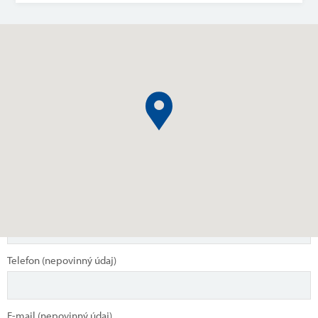
Napište nám
Záleží nám, co si myslíte o našich výrobcích, službách, lokálních
provozovnách a zkušenostech s naší společností. Prostřednictvím
tohoto formuláře můžete vyjádřit svůj názor/zaslat podnět, který
Nahrávám mapu...
bude předán vedení společnosti. Předem děkujeme za vyplnění,
vaše připomínky nám pomohou zlepšit naše služby a komunikaci se
zákazníky.
Jméno (nepovinný údaj)
Telefon (nepovinný údaj)
E-mail (nepovinný údaj)