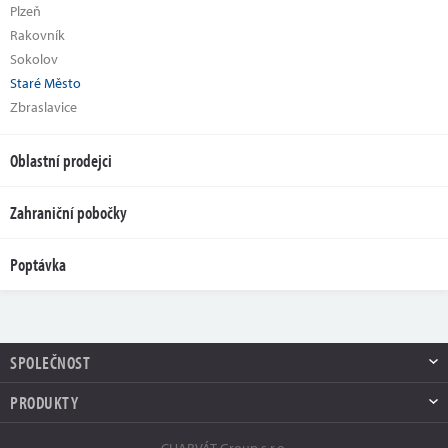
Plzeň
Rakovník
Sokolov
Staré Město
Zbraslavice
Oblastní prodejci
Zahraniční pobočky
Poptávka
SPOLEČNOST
PRODUKTY
CHARVÁT Group s.r.o.