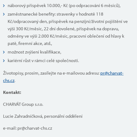
náborový příspěvek 10.000,- Kč (po odpracování 6 měsíců),
zaměstnanecké benefity: stravenky v hodnotě 118
Kč/odpracovaný den, příspěvek na penzijní/životní pojištění ve
výši 300 Kč/měsíc, 22 dní dovolené, příspěvek na dopravu,
odměny ve výši 2.000 Kč/měsíc, pracovní oblečení od hlavy k
patě, firemní akce, atd.,
možnost zvýšení kvalifikace,
kariérní růst v rámci celé společnosti.
Životopisy, prosím, zasílejte na e-mailovou adresu:
pr@charvat-
chs.cz
.
Kontakt:
CHARVÁT Group s.r.o.
Lucie Zahradníčková, personální oddělení
e-mail: pr@charvat-chs.cz