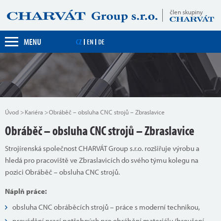
člen skupiny
MENU
CZ
EN
DE
Úvod
Kariéra
Obráběč – obsluha CNC strojů – Zbraslavice
Obráběč – obsluha CNC strojů – Zbraslavice
Strojírenská společnost CHARVÁT Group s.r.o. rozšiřuje výrobu a
hledá pro pracoviště ve Zbraslavicích do svého týmu kolegu na
pozici Obráběč – obsluha CNC strojů.
Náplň práce:
obsluha CNC obráběcích strojů – práce s moderní technikou,
provádění prací potřebných pro obrábění materiálu (broušení,