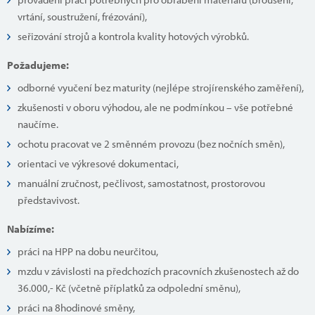
vrtání, soustružení, frézování),
seřizování strojů a kontrola kvality hotových výrobků.
Požadujeme:
odborné vyučení bez maturity (nejlépe strojírenského zaměření),
zkušenosti v oboru výhodou, ale ne podmínkou – vše potřebné
naučíme.
ochotu pracovat ve 2 směnném provozu (bez nočních směn),
orientaci ve výkresové dokumentaci,
manuální zručnost, pečlivost, samostatnost, prostorovou
představivost.
Nabízíme:
práci na HPP na dobu neurčitou,
mzdu v závislosti na předchozích pracovních zkušenostech až do
36.000,- Kč (včetně příplatků za odpolední směnu),
práci na 8hodinové směny,