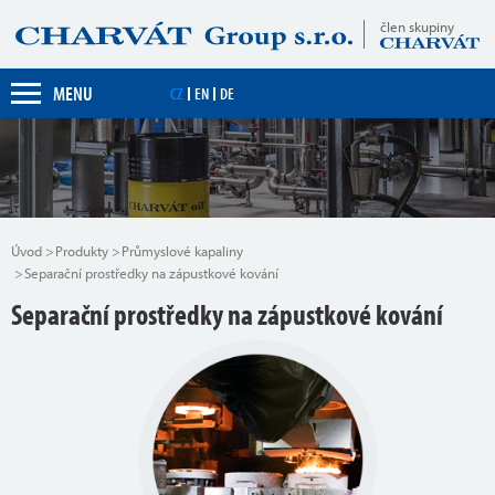
člen skupiny
MENU
CZ
EN
DE
Úvod
Produkty
Průmyslové kapaliny
Separační prostředky na zápustkové kování
Separační prostředky na zápustkové kování