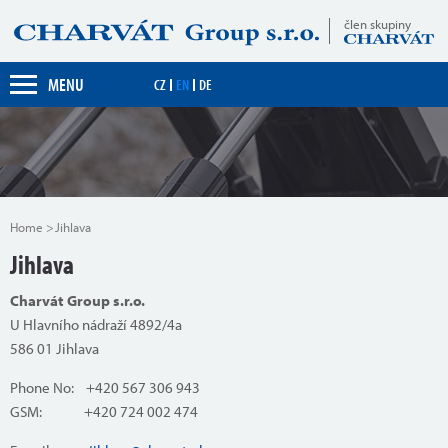
člen skupiny
MENU
CZ
EN
DE
Home
Jihlava
Jihlava
Charvát Group s.r.o.
U Hlavního nádraží 4892/4a
586 01 Jihlava
Phone No: +420 567 306 943
GSM: +420 724 002 474