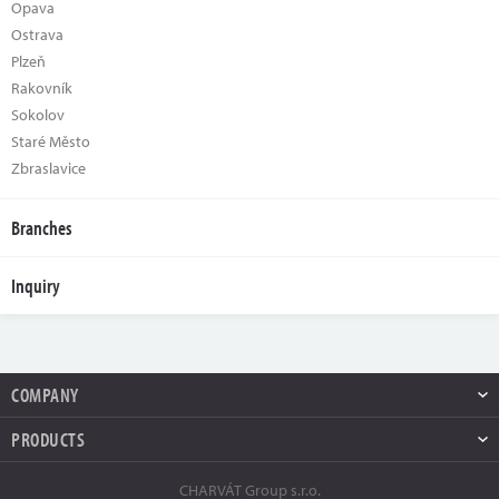
Opava
Ostrava
Plzeň
Rakovník
Sokolov
Staré Město
Zbraslavice
Branches
Inquiry
COMPANY
PRODUCTS
CHARVÁT Group s.r.o.